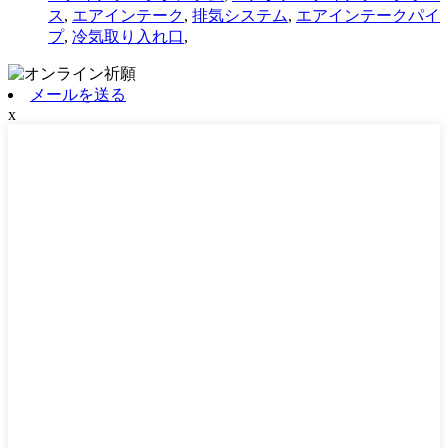
ス
,
エアインテーク
,
排気システム
,
エアインテークパイ
プ
,
冷気取り入れ口
,
メールを送る
x