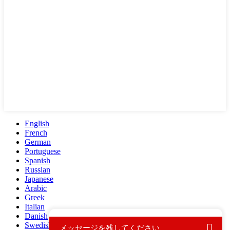
English
French
German
Portuguese
Spanish
Russian
Japanese
Arabic
Greek
Italian
Danish
Swedish
メッセージを残してください