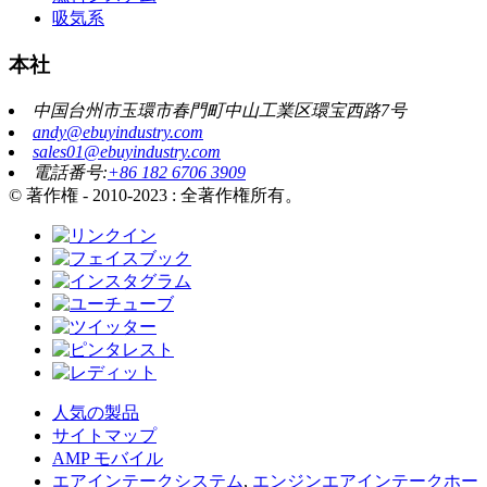
吸気系
本社
中国台州市玉環市春門町中山工業区環宝西路7号
andy@ebuyindustry.com
sales01@ebuyindustry.com
電話番号:
+86 182 6706 3909
© 著作権 - 2010-2023 : 全著作権所有。
人気の製品
サイトマップ
AMP モバイル
エアインテークシステム
,
エンジンエアインテークホー