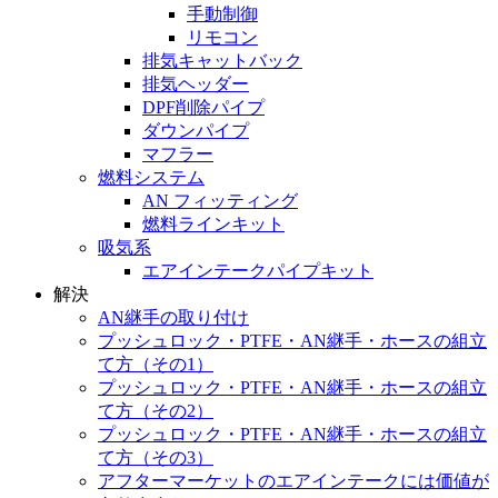
手動制御
リモコン
排気キャットバック
排気ヘッダー
DPF削除パイプ
ダウンパイプ
マフラー
燃料システム
AN フィッティング
燃料ラインキット
吸気系
エアインテークパイプキット
解決
AN継手の取り付け
プッシュロック・PTFE・AN継手・ホースの組立
て方（その1）
プッシュロック・PTFE・AN継手・ホースの組立
て方（その2）
プッシュロック・PTFE・AN継手・ホースの組立
て方（その3）
アフターマーケットのエアインテークには価値が