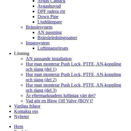
Avgas Catback
Avgashuvud
DPF radera rör
Down Pipe
Ljuddämpare
Bränslesystem
AN passning
Bränsleledningssatser
Intagssystem
Luftintagsrörsats
Lösning
AN passande installation
Hur man monterar Push Lock, PTFE, AN-koppling
och slang (del 1)
Hur man monterar Push Lock, PTFE, AN-koppling
och slang (del 2)
Hur man monterar Push Lock, PTFE, AN-koppling
och slang (del 3)
Är eftermarknadens luftintag värt det?
Vad gör en Blow Off Valve (BOV)?
Vanliga frågor
Kontakta oss
Nyheter
Hem