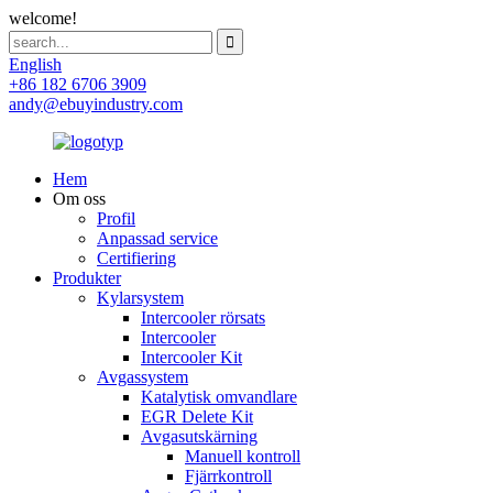
welcome!
English
+86 182 6706 3909
andy@ebuyindustry.com
Hem
Om oss
Profil
Anpassad service
Certifiering
Produkter
Kylarsystem
Intercooler rörsats
Intercooler
Intercooler Kit
Avgassystem
Katalytisk omvandlare
EGR Delete Kit
Avgasutskärning
Manuell kontroll
Fjärrkontroll