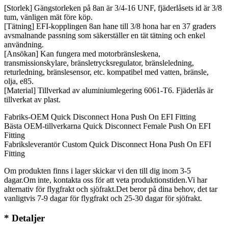
[Storlek] Gängstorleken på 8an är 3/4-16 UNF, fjäderlåsets id är 3/8
tum, vänligen mät före köp.
[Tätning] EFI-kopplingen 8an hane till 3/8 hona har en 37 graders
avsmalnande passning som säkerställer en tät tätning och enkel
användning.
[Ansökan] Kan fungera med motorbränsleskena,
transmissionskylare, bränsletrycksregulator, bränsleledning,
returledning, bränslesensor, etc. kompatibel med vatten, bränsle,
olja, e85.
[Material] Tillverkad av aluminiumlegering 6061-T6. Fjäderlås är
tillverkat av plast.
Fabriks-OEM Quick Disconnect Hona Push On EFI Fitting
Bästa OEM-tillverkarna Quick Disconnect Female Push On EFI
Fitting
Fabriksleverantör Custom Quick Disconnect Hona Push On EFI
Fitting
Om produkten finns i lager skickar vi den till dig inom 3-5
dagar.Om inte, kontakta oss för att veta produktionstiden.Vi har
alternativ för flygfrakt och sjöfrakt.Det beror på dina behov, det tar
vanligtvis 7-9 dagar för flygfrakt och 25-30 dagar för sjöfrakt.
* Detaljer