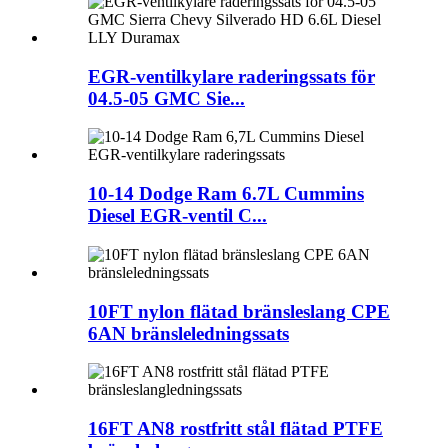
EGR-ventilkylare raderingssats för
04.5-05 GMC Sie...
10-14 Dodge Ram 6.7L Cummins
Diesel EGR-ventil C...
10FT nylon flätad bränsleslang CPE
6AN bränsleledningssats
16FT AN8 rostfritt stål flätad PTFE