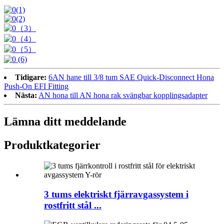
Tidigare:
6AN hane till 3/8 tum SAE Quick-Disconnect Hona
Push-On EFI Fitting
Nästa:
AN hona till AN hona rak svängbar kopplingsadapter
Lämna ditt meddelande
Produktkategorier
3 tums elektriskt fjärravgassystem i
rostfritt stål ...