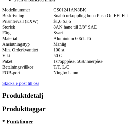
Modellnummer
CS01241AN8BK
Beskrivning
Snabb urkoppling hona Push On EFI Fitt
Prisintervall (EXW)
$1,6-$3,6
Storlek
8AN hane till 3/8" SAE
Färg
Svart
Material
Aluminium 6061-T6
Anslutningstyp
Manlig
Min. Orderkvantitet
100 st
Vikt
50 G
Paket
1st/opppåse, 50st/innerpåse
Betalningsvillkor
T/T, L/C
FOB-port
Ningbo hamn
Skicka e-post till oss
Produktdetalj
Produkttaggar
* Funktioner