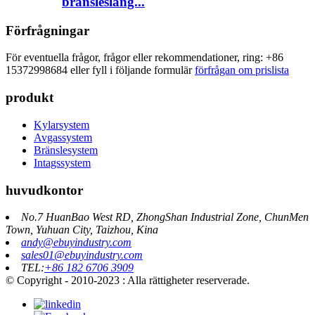
bränsleslang...
Förfrågningar
För eventuella frågor, frågor eller rekommendationer, ring: +86
15372998684 eller fyll i följande formulär
förfrågan om prislista
produkt
Kylarsystem
Avgassystem
Bränslesystem
Intagssystem
huvudkontor
No.7 HuanBao West RD, ZhongShan Industrial Zone, ChunMen
Town, Yuhuan City, Taizhou, Kina
andy@ebuyindustry.com
sales01@ebuyindustry.com
TEL:
+86 182 6706 3909
© Copyright - 2010-2023 : Alla rättigheter reserverade.