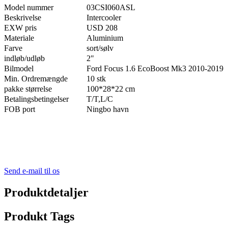
Model nummer
03CSI060ASL
Beskrivelse
Intercooler
EXW pris
USD 208
Materiale
Aluminium
Farve
sort/sølv
indløb/udløb
2"
Bilmodel
Ford Focus 1.6 EcoBoost Mk3 2010-2019
Min. Ordremængde
10 stk
pakke størrelse
100*28*22 cm
Betalingsbetingelser
T/T
,
L/C
FOB port
Ningbo havn
Send e-mail til os
Produktdetaljer
Produkt Tags