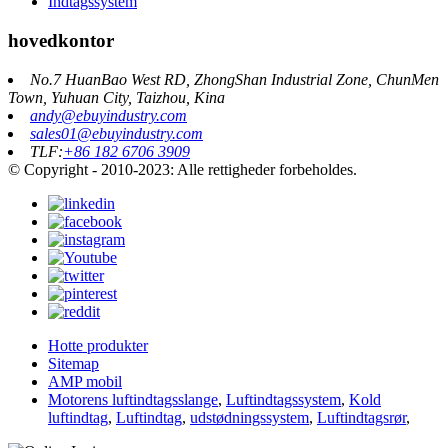
Indtagssystem
hovedkontor
No.7 HuanBao West RD, ZhongShan Industrial Zone, ChunMen
Town, Yuhuan City, Taizhou, Kina
andy@ebuyindustry.com
sales01@ebuyindustry.com
TLF:
+86 182 6706 3909
© Copyright - 2010-2023: Alle rettigheder forbeholdes.
Hotte produkter
Sitemap
AMP mobil
Motorens luftindtagsslange
,
Luftindtagssystem
,
Kold
luftindtag
,
Luftindtag
,
udstødningssystem
,
Luftindtagsrør
,