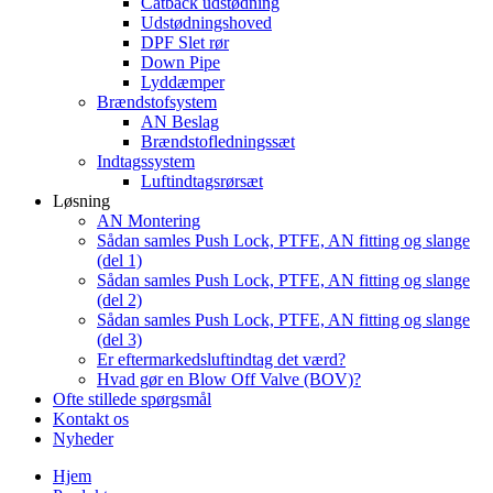
Catback udstødning
Udstødningshoved
DPF Slet rør
Down Pipe
Lyddæmper
Brændstofsystem
AN Beslag
Brændstofledningssæt
Indtagssystem
Luftindtagsrørsæt
Løsning
AN Montering
Sådan samles Push Lock, PTFE, AN fitting og slange
(del 1)
Sådan samles Push Lock, PTFE, AN fitting og slange
(del 2)
Sådan samles Push Lock, PTFE, AN fitting og slange
(del 3)
Er eftermarkedsluftindtag det værd?
Hvad gør en Blow Off Valve (BOV)?
Ofte stillede spørgsmål
Kontakt os
Nyheder
Hjem