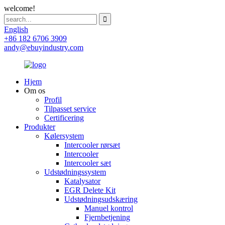
welcome!
English
+86 182 6706 3909
andy@ebuyindustry.com
Hjem
Om os
Profil
Tilpasset service
Certificering
Produkter
Kølersystem
Intercooler rørsæt
Intercooler
Intercooler sæt
Udstødningssystem
Katalysator
EGR Delete Kit
Udstødningsudskæring
Manuel kontrol
Fjernbetjening