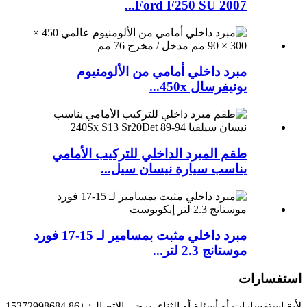
2007 Ford F250 SU...
مبرد داخلي أمامي من الألومنيوم
يونيفرسال 450x...
طقم المبرد الداخلي للتركيب الأمامي
يناسب سيارة نيسان سيل...
مبرد داخلي مثبت بمسامير لـ 15-17 فورد
موستانج 2.3 لتر...
استفسارات
لأية استفسارات أو أسئلة أو الثناء، يرجى الاتصال: +86 15372998684