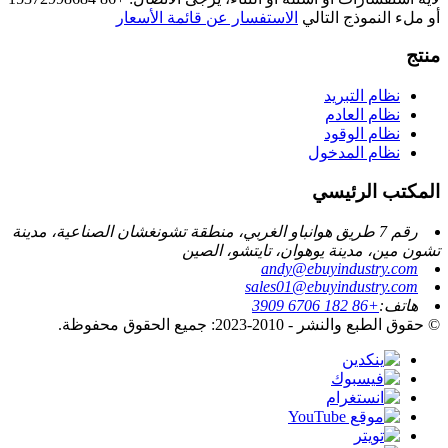
أو ملء النموذج التالي
الاستفسار عن قائمة الأسعار
منتج
نظام التبريد
نظام العادم
نظام الوقود
نظام المدخول
المكتب الرئيسي
رقم 7 طريق هوانباو الغربي، منطقة تشونغشان الصناعية، مدينة
تشون مين، مدينة يوهوان، تايتشو، الصين
andy@ebuyindustry.com
sales01@ebuyindustry.com
هاتف:
+86 182 6706 3909
© حقوق الطبع والنشر - 2010-2023: جميع الحقوق محفوظة.