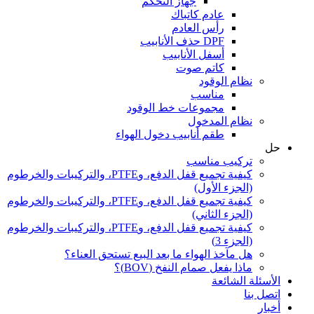
جهاز التحكم
عادم كاتباك
رأس العادم
DPF حذف الأنابيب
أسفل الأنابيب
كاتم صوت
نظام الوقود
مناسب
مجموعات خط الوقود
نظام المدخول
طقم أنابيب دخول الهواء
حل
تركيب مناسب
كيفية تجميع قفل الدفع، وPTFE، والتركيبات والخرطوم
(الجزء الأول)
كيفية تجميع قفل الدفع، وPTFE، والتركيبات والخرطوم
(الجزء الثاني)
كيفية تجميع قفل الدفع، وPTFE، والتركيبات والخرطوم
(الجزء 3)
هل مآخذ الهواء ما بعد البيع تستحق العناء؟
ماذا يفعل صمام النفخ (BOV)؟
الأسئلة الشائعة
اتصل بنا
أخبار