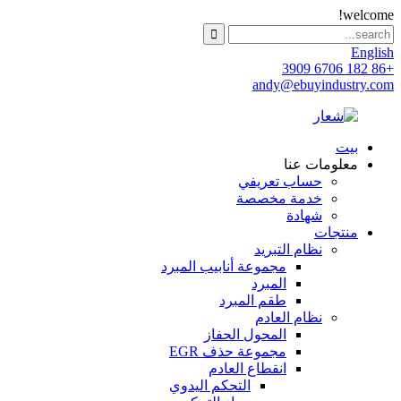
welcome!
English
+86 182 6706 3909
andy@ebuyindustry.com
بيت
معلومات عنا
حساب تعريفي
خدمة مخصصة
شهادة
منتجات
نظام التبريد
مجموعة أنابيب المبرد
المبرد
طقم المبرد
نظام العادم
المحول الحفاز
مجموعة حذف EGR
انقطاع العادم
التحكم اليدوي