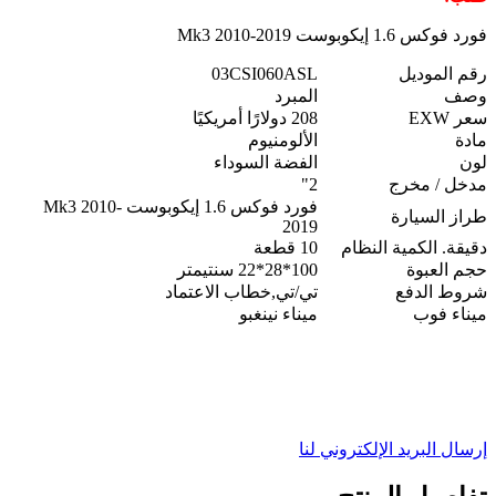
فورد فوكس 1.6 إيكوبوست Mk3 2010-2019
رقم الموديل
03CSI060ASL
وصف
المبرد
سعر EXW
208 دولارًا أمريكيًا
مادة
الألومنيوم
لون
الفضة السوداء
مدخل / مخرج
2"
فورد فوكس 1.6 إيكوبوست Mk3 2010-
طراز السيارة
2019
دقيقة. الكمية النظام
10 قطعة
حجم العبوة
100*28*22 سنتيمتر
شروط الدفع
تي/تي
,
خطاب الاعتماد
ميناء فوب
ميناء نينغبو
إرسال البريد الإلكتروني لنا