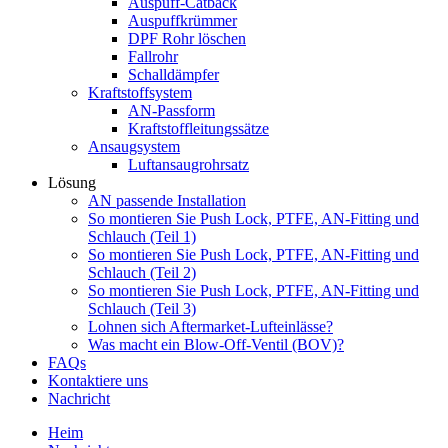
Auspuff-Catback
Auspuffkrümmer
DPF Rohr löschen
Fallrohr
Schalldämpfer
Kraftstoffsystem
AN-Passform
Kraftstoffleitungssätze
Ansaugsystem
Luftansaugrohrsatz
Lösung
AN passende Installation
So montieren Sie Push Lock, PTFE, AN-Fitting und
Schlauch (Teil 1)
So montieren Sie Push Lock, PTFE, AN-Fitting und
Schlauch (Teil 2)
So montieren Sie Push Lock, PTFE, AN-Fitting und
Schlauch (Teil 3)
Lohnen sich Aftermarket-Lufteinlässe?
Was macht ein Blow-Off-Ventil (BOV)?
FAQs
Kontaktiere uns
Nachricht
Heim