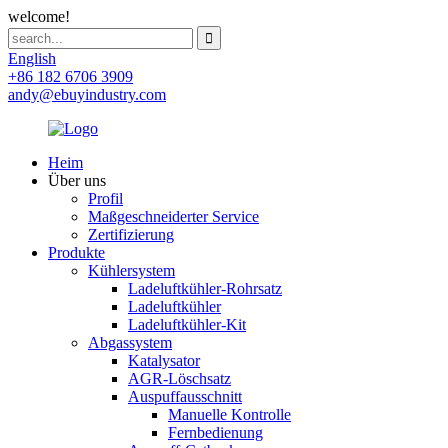
welcome!
English
+86 182 6706 3909
andy@ebuyindustry.com
Heim
Über uns
Profil
Maßgeschneiderter Service
Zertifizierung
Produkte
Kühlersystem
Ladeluftkühler-Rohrsatz
Ladeluftkühler
Ladeluftkühler-Kit
Abgassystem
Katalysator
AGR-Löschsatz
Auspuffausschnitt
Manuelle Kontrolle
Fernbedienung