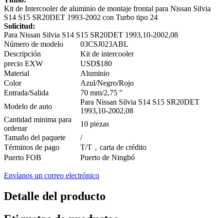
Kit de Intercooler de aluminio de montaje frontal para Nissan Silvia
S14 S15 SR20DET 1993-2002 con Turbo tipo 24
Solicitud:
Para Nissan Silvia S14 S15 SR20DET 1993,10-2002,08
Número de modelo
03CSJ023ABL
Descripción
Kit de intercooler
precio EXW
USD$180
Material
Aluminio
Color
Azul/Negro/Rojo
Entrada/Salida
70 mm/2,75 ″
Para Nissan Silvia S14 S15 SR20DET
Modelo de auto
1993,10-2002,08
Cantidad minima para
10 piezas
ordenar
Tamaño del paquete
/
Términos de pago
T/T
，
carta de crédito
Puerto FOB
Puerto de Ningbó
Envíanos un correo electrónico
Detalle del producto