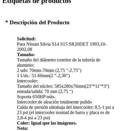
Etiquetas de productos
* Descripción del Producto
Solicitud:
Para Nissan Silvia S14 S15 SR20DET 1993,10-
2002,08
Tamaño:
Tamaño del diámetro exterior de la tubería de
aluminio:
2 uds: 70mm-70mm (2,75 "-2,75")
1 Uds.: 51-60mm(2 "-2,36")
Intercooler:
Tamaño del núcleo: 585x280x76mm(23''*11''*3'')
entrada/salida: 70 mm (2,75 ")
Soporta 650HP máx.
Intercooler de aleación totalmente pulido
Caída de presión ultrabaja del intercooler: 0,5-1 psi a
23 psi (el intercooler normal de barra y placa es de
2,8-4 psi a 23 psi)
Color: Igual que las imágenes.
Nota: