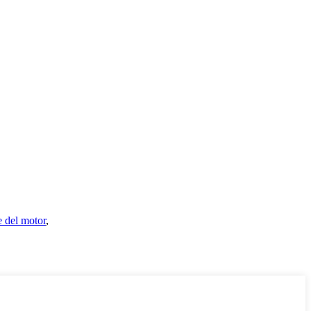
e del motor
,