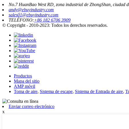
No.7 HuanBao West RD, zona industrial de ZhongShan, ciudad 
andy@ebuyindustry.com
sales01@ebuyindustry.com
TELÉFONO:
+86 182 6706 3909
© Copyright - 2010-2023: Todos los derechos reservados.
Productos
Mapa del sitio
AMP móvil
Toma de aire
,
Sistema de escape
,
Sistema de Entrada de aire
,
Tu
Enviar correo electrónico
x