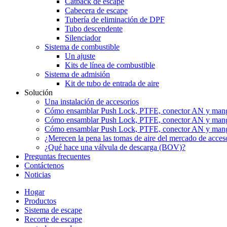
Catback de escape
Cabecera de escape
Tubería de eliminación de DPF
Tubo descendente
Silenciador
Sistema de combustible
Un ajuste
Kits de línea de combustible
Sistema de admisión
Kit de tubo de entrada de aire
Solución
Una instalación de accesorios
Cómo ensamblar Push Lock, PTFE, conector AN y mangu
Cómo ensamblar Push Lock, PTFE, conector AN y mangu
Cómo ensamblar Push Lock, PTFE, conector AN y mangu
¿Merecen la pena las tomas de aire del mercado de acces
¿Qué hace una válvula de descarga (BOV)?
Preguntas frecuentes
Contáctenos
Noticias
Hogar
Productos
Sistema de escape
Recorte de escape