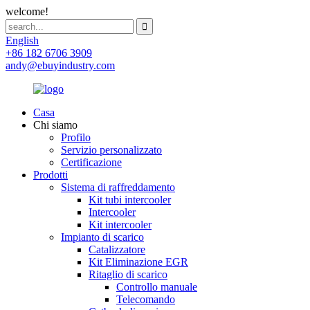
welcome!
English
+86 182 6706 3909
andy@ebuyindustry.com
Casa
Chi siamo
Profilo
Servizio personalizzato
Certificazione
Prodotti
Sistema di raffreddamento
Kit tubi intercooler
Intercooler
Kit intercooler
Impianto di scarico
Catalizzatore
Kit Eliminazione EGR
Ritaglio di scarico
Controllo manuale
Telecomando