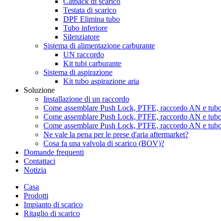
Catback di scarico
Testata di scarico
DPF Elimina tubo
Tubo inferiore
Silenziatore
Sistema di alimentazione carburante
UN raccordo
Kit tubi carburante
Sistema di aspirazione
Kit tubo aspirazione aria
Soluzione
Installazione di un raccordo
Come assemblare Push Lock, PTFE, raccordo AN e tubo 
Come assemblare Push Lock, PTFE, raccordo AN e tubo 
Come assemblare Push Lock, PTFE, raccordo AN e tubo 
Ne vale la pena per le prese d'aria aftermarket?
Cosa fa una valvola di scarico (BOV)?
Domande frequenti
Contattaci
Notizia
Casa
Prodotti
Impianto di scarico
Ritaglio di scarico