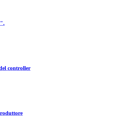
0".
del controller
produttore