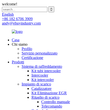
welcome!
English
+86 182 6706 3909
andy@ebuyindustry.com
Casa
Chi siamo
Profilo
Servizio personalizzato
Certificazione
Prodotti
Sistema di raffreddamento
Kit tubi intercooler
Intercooler
Kit intercooler
Impianto di scarico
Catalizzatore
Kit Eliminazione EGR
Ritaglio di scarico
Controllo manuale
Telecomando