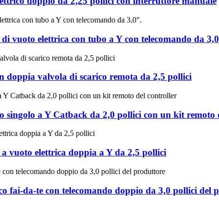
elettrico doppio da 2,25 pollici con interruttore manuale
ola di vuoto elettrica con tubo a Y con telecomando da 3,
 con doppia valvola di scarico remota da 2,5 pollici
ubo singolo a Y Catback da 2,0 pollici con un kit remoto 
a a vuoto elettrica doppia a Y da 2,5 pollici
co fai-da-te con telecomando doppio da 3,0 pollici del 