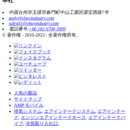
本社
中国台州市玉環市春門町中山工業区環宝西路7号
andy@ebuyindustry.com
sales01@ebuyindustry.com
電話番号:
+86 182 6706 3909
© 著作権 - 2010-2023 : 全著作権所有。
人気の製品
サイトマップ
AMP モバイル
排気システム
,
エアインテークシステム
,
エアインテー
ク
,
エンジンエアインテークホース
,
エアインテークパ
イプ
,
冷気取り入れ口
,