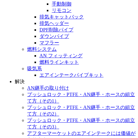
手動制御
リモコン
排気キャットバック
排気ヘッダー
DPF削除パイプ
ダウンパイプ
マフラー
燃料システム
AN フィッティング
燃料ラインキット
吸気系
エアインテークパイプキット
解決
AN継手の取り付け
プッシュロック・PTFE・AN継手・ホースの組立
て方（その1）
プッシュロック・PTFE・AN継手・ホースの組立
て方（その2）
プッシュロック・PTFE・AN継手・ホースの組立
て方（その3）
アフターマーケットのエアインテークには価値が