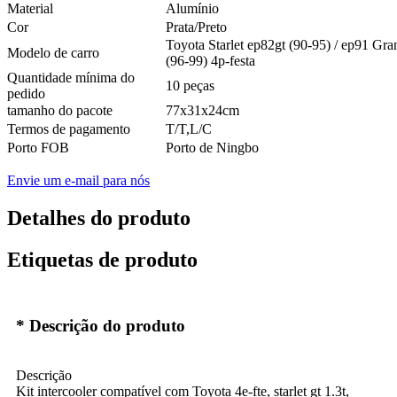
Material
Alumínio
Cor
Prata/Preto
Toyota Starlet ep82gt (90-95) / ep91 Gra
Modelo de carro
(96-99) 4p-festa
Quantidade mínima do
10 peças
pedido
tamanho do pacote
77x31x24cm
Termos de pagamento
T/T,L/C
Porto FOB
Porto de Ningbo
Envie um e-mail para nós
Detalhes do produto
Etiquetas de produto
* Descrição do produto
Descrição
Kit intercooler compatível com Toyota 4e-fte, starlet gt 1.3t,