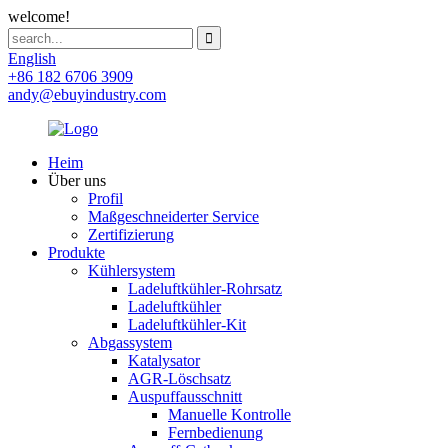
welcome!
English
+86 182 6706 3909
andy@ebuyindustry.com
Heim
Über uns
Profil
Maßgeschneiderter Service
Zertifizierung
Produkte
Kühlersystem
Ladeluftkühler-Rohrsatz
Ladeluftkühler
Ladeluftkühler-Kit
Abgassystem
Katalysator
AGR-Löschsatz
Auspuffausschnitt
Manuelle Kontrolle
Fernbedienung