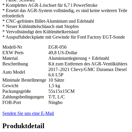
* Komplettes AGR-Löschset für 6,7 l PowerStroke
* Ersetzt das AGR-System vollständig, es sind keine weiteren Teile
erforderlich
* CNC-gefrästes Billet-Aluminium und Edelstahl
* Neuer Kühlmittelschlauch statt Stopfen
* Vervollständigt den Kühlmittelkreislauf
* Auspuffabdeckplatte mit Gewinde für Ford Factory EGT-Sonde
Modell-Nr
EGR-056
EXW Preis
49,8 US-Dollar
Material
Aluminiumlegierung + Edelstahl
Beschreibung
Kit zum Entfernen des AGR-Ventilkühlers
2017–2021 Chevy/GMC Duramax Diesel
Auto Model
6,6 L5P
Minimale Bestellmenge
10 Sätze
Gewicht
1,5 kg
Packungsgröße
55x15x15CM
Zahlungsbedingungen
T/T, L/C
FOB-Port
Ningbo
Senden Sie uns eine E-Mail
Produktdetail