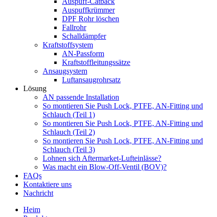
Auspuff-Catback
Auspuffkrümmer
DPF Rohr löschen
Fallrohr
Schalldämpfer
Kraftstoffsystem
AN-Passform
Kraftstoffleitungssätze
Ansaugsystem
Luftansaugrohrsatz
Lösung
AN passende Installation
So montieren Sie Push Lock, PTFE, AN-Fitting und
Schlauch (Teil 1)
So montieren Sie Push Lock, PTFE, AN-Fitting und
Schlauch (Teil 2)
So montieren Sie Push Lock, PTFE, AN-Fitting und
Schlauch (Teil 3)
Lohnen sich Aftermarket-Lufteinlässe?
Was macht ein Blow-Off-Ventil (BOV)?
FAQs
Kontaktiere uns
Nachricht
Heim