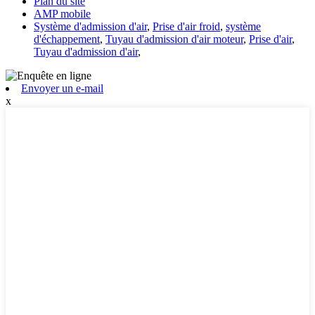
Plan du site
AMP mobile
Système d'admission d'air
,
Prise d'air froid
,
système
d'échappement
,
Tuyau d'admission d'air moteur
,
Prise d'air
,
Tuyau d'admission d'air
,
Envoyer un e-mail
x