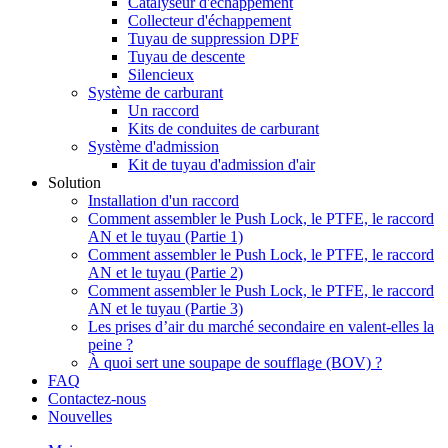
Catalyseur d'échappement
Collecteur d'échappement
Tuyau de suppression DPF
Tuyau de descente
Silencieux
Système de carburant
Un raccord
Kits de conduites de carburant
Système d'admission
Kit de tuyau d'admission d'air
Solution
Installation d'un raccord
Comment assembler le Push Lock, le PTFE, le raccord
AN et le tuyau (Partie 1)
Comment assembler le Push Lock, le PTFE, le raccord
AN et le tuyau (Partie 2)
Comment assembler le Push Lock, le PTFE, le raccord
AN et le tuyau (Partie 3)
Les prises d’air du marché secondaire en valent-elles la
peine ?
À quoi sert une soupape de soufflage (BOV) ?
FAQ
Contactez-nous
Nouvelles