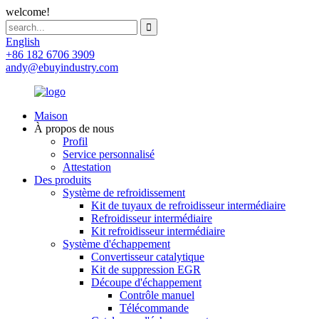
welcome!
English
+86 182 6706 3909
andy@ebuyindustry.com
Maison
À propos de nous
Profil
Service personnalisé
Attestation
Des produits
Système de refroidissement
Kit de tuyaux de refroidisseur intermédiaire
Refroidisseur intermédiaire
Kit refroidisseur intermédiaire
Système d'échappement
Convertisseur catalytique
Kit de suppression EGR
Découpe d'échappement
Contrôle manuel
Télécommande