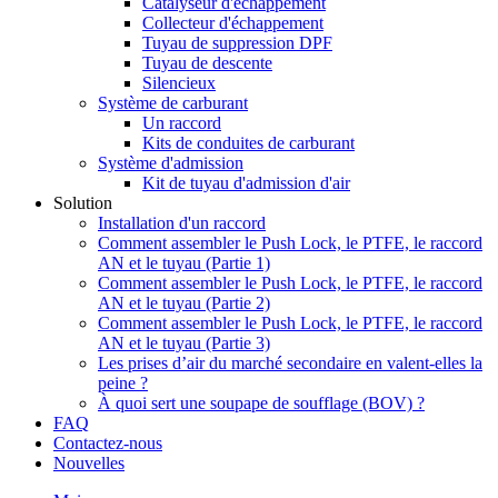
Catalyseur d'échappement
Collecteur d'échappement
Tuyau de suppression DPF
Tuyau de descente
Silencieux
Système de carburant
Un raccord
Kits de conduites de carburant
Système d'admission
Kit de tuyau d'admission d'air
Solution
Installation d'un raccord
Comment assembler le Push Lock, le PTFE, le raccord
AN et le tuyau (Partie 1)
Comment assembler le Push Lock, le PTFE, le raccord
AN et le tuyau (Partie 2)
Comment assembler le Push Lock, le PTFE, le raccord
AN et le tuyau (Partie 3)
Les prises d’air du marché secondaire en valent-elles la
peine ?
À quoi sert une soupape de soufflage (BOV) ?
FAQ
Contactez-nous
Nouvelles