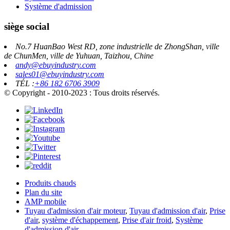
Système d'admission
siège social
No.7 HuanBao West RD, zone industrielle de ZhongShan, ville
de ChunMen, ville de Yuhuan, Taizhou, Chine
andy@ebuyindustry.com
sales01@ebuyindustry.com
TÉL :
+86 182 6706 3909
© Copyright - 2010-2023 : Tous droits réservés.
Produits chauds
Plan du site
AMP mobile
Tuyau d'admission d'air moteur
,
Tuyau d'admission d'air
,
Prise
d'air
,
système d'échappement
,
Prise d'air froid
,
Système
d'admission d'air
,