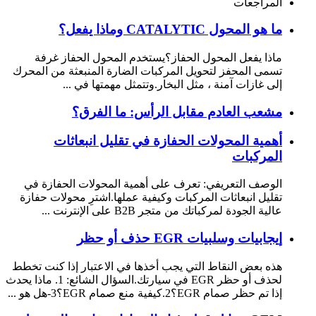
المراجعات
ما هو المحول CATALYTIC وماذا يفعل؟
ماذا يفعل المحول الحفاز؟يستخدم المحول الحفاز غرفة
تسمى المحفز لتحويل المركبات الضارة المنبعثة من المحرك
إلى غازات آمنة ، مثل البخار.وتتمثل مهمتها في ...
مشعب العادم مقابل الرأس: ما الفرق؟
أهمية المحولات الحفازة في تقليل انبعاثات
المركبات
الوصف التعريفي: تعرف على أهمية المحولات الحفازة في
تقليل انبعاثات المركبات وكيفية عملها.اشترِ محولات حفازة
عالية الجودة لمركباتك من متجر B2B على الإنترنت ...
إيجابيات وسلبيات EGR حذف أو حظر
هذه بعض النقاط التي يجب أخذها في الاعتبار إذا كنت تخطط
لحذف أو حظر EGR في سيارتك.السؤال الشائع: 1. ماذا يحدث
إذا تم حظر صمام EGR؟2.كيفية منع صمام EGR؟3-هل هو ...