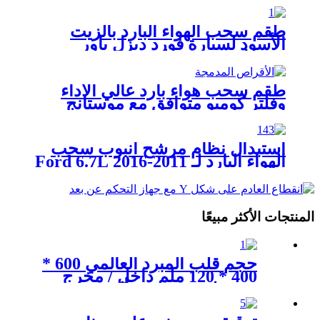
طقم سحب الهواء البارد بالزيت
الأسود لسيارة فورد ديزل باور
ستروك سعة 6.4 لتر من 08-10
طقم سحب هواء بارد عالي الأداء
وفلتر كومبو متوافق مع موستانج
2005-2009 GT 4.6L V8
استبدال نظام مرشح أنبوب سحب
الهواء البارد لـ 2011-2016 Ford 6.7L
Powerstroke Diesel
المنتجات الأكثر مبيعًا
حجم قلب المبرد العالمي 600 *
400 * 120 ملم داخل / مخرج
102 ملم 4.0 بوصة ألومنيوم
فضي