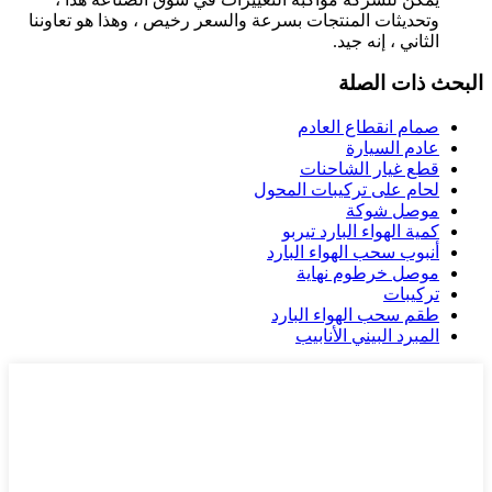
وتحديثات المنتجات بسرعة والسعر رخيص ، وهذا هو تعاوننا
الثاني ، إنه جيد.
البحث ذات الصلة
صمام انقطاع العادم
عادم السيارة
قطع غيار الشاحنات
لحام على تركيبات المحول
موصل شوكة
كمية الهواء البارد تيربو
أنبوب سحب الهواء البارد
موصل خرطوم نهاية
تركيبات
طقم سحب الهواء البارد
المبرد البيني الأنابيب