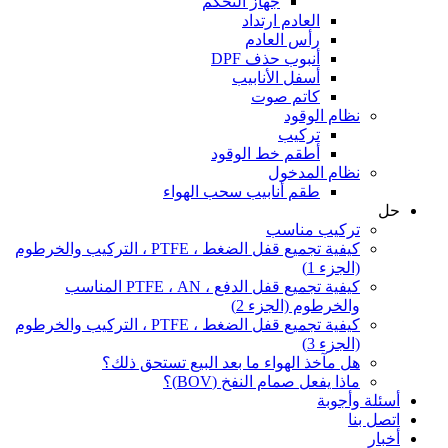
جهاز التحكم
العادم ارتداد
رأس العادم
أنبوب حذف DPF
أسفل الأنابيب
كاتم صوت
نظام الوقود
تركيب
أطقم خط الوقود
نظام المدخول
طقم أنابيب سحب الهواء
حل
تركيب مناسب
كيفية تجميع قفل الضغط ، PTFE ، التركيب والخرطوم
(الجزء 1)
كيفية تجميع قفل الدفع ، PTFE ، AN المناسب
والخرطوم (الجزء 2)
كيفية تجميع قفل الضغط ، PTFE ، التركيب والخرطوم
(الجزء 3)
هل مآخذ الهواء ما بعد البيع تستحق ذلك؟
ماذا يفعل صمام النفخ (BOV)؟
أسئلة وأجوبة
اتصل بنا
أخبار