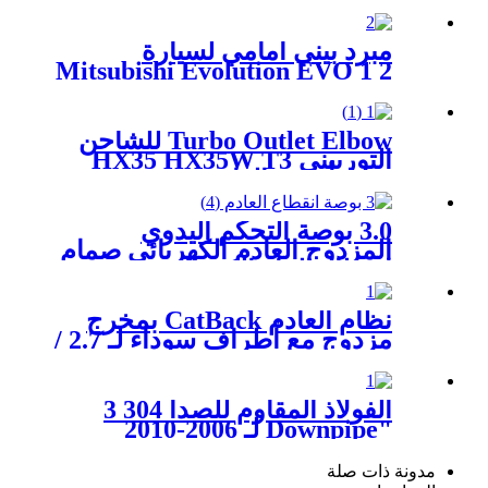
3" PIPE EXHAUST SYSTEM
مبرد بيني أمامي لسيارة
Mitsubishi Evolution EVO 1 2
3 92-95 4G63 Tube & Fin
Turbo Outlet Elbow للشاحن
التوربيني HX35 HX35W T3
فقط أنبوب العادم 3 بوصة
3.0 بوصة التحكم اليدوي
المزدوج العادم الكهربائي صمام
انقطاع التيار الكهربائي
نظام العادم CatBack بمخرج
مزدوج مع أطراف سوداء لـ 2.7 /
3.5 / 5.0L F-150 2015-2022
الفولاذ المقاوم للصدأ 304 3
"Downpipe لـ 2006-2010
BWM X5 E70 3.0D M57N2
مدونة ذات صلة