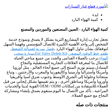
ابدء
كمية الهواء البارد
كمية الهواء البارد - الصين المصنعين والموردين والمصنع
تجعل تجارب إدارة المشاريع الثرية بشكل لا يصدق ونموذج خدمة
الشخص إلى واحد الأهمية الكبيرة للاتصال المؤسسي وفهمنا السهل
لتوقعاتك بشأن تناول الهواء البارد ،
فصل سريع لغسالة الضغط
,
طقم خط الوقود المضفر
,
Egr Valve Delete Kit
,
سيارة سحب
الهواء
.نرحب بالعملاء القدامى والجدد من جميع مناحي الحياة
للاتصال بنا لمعرفة العلاقات التجارية المستقبلية والنجاح
المتبادل.سيتم توريد المنتج إلى جميع أنحاء العالم ، مثل أوروبا
وأمريكا وأستراليا وأرمينيا وكاليفورنيا والمغرب والأرجنتين ، وتباع
منتجاتنا وحلولنا إلى الشرق الأوسط وجنوب شرق آسيا وأفريقيا
وأوروبا وأمريكا ومناطق أخرى ، و يتم تقييمها بشكل إيجابي من قبل
العملاء.للاستفادة من إمكانات OEM / ODM القوية لدينا والخدمات
المراعية ، تأكد من الاتصال بنا اليوم.سنقوم بصدق بإنشاء ومشاركة
النجاح مع جميع العملاء.
منتجات ذات صله