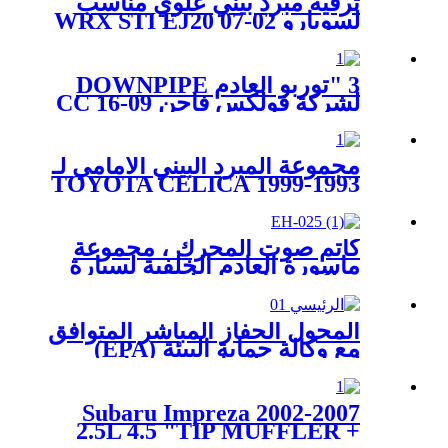
ترقية مبرد بيني علوي مناسب
لسوبارو 02-07 WRX STI EJ20
EJ25 GD
3 "توربو العادم DOWNPIPE
لشركة فولكس فاجن 09-16 CC
/ 06-14 GTI CCTA CBFA L4
2.0 MKVI Downpipe
مجموعة المبرد البيني الأمامي لـ
1993-1999 TOYOTA CELICA
ST185 ST205 GT4 TURBO
كاتم صوت المحرك ، مجموعة
ماسورة العادم الخلفية لسيارة
فولكس فاجن جولف II III
MK2 MK3 8V Turbo
المحول الحفاز المباشر المتوافق
مع وكالة حماية البيئة (EPA)
لشيفي سيلفرادو 1500 تاهو جي
إم سي سييرا 1500
2002-2007 Subaru Impreza
2.5L 4.5 "TIP MUFFLER +