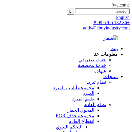
welcome!
English
+86 182 6706 3909
andy@ebuyindustry.com
بيت
معلومات عنا
حساب تعريفي
خدمة مخصصة
شهادة
منتجات
نظام تبريد
مجموعة أنابيب المبرد
المبرد
طقم المبرد
نظام العادم
المحول الحفاز
مجموعة حذف EGR
انقطاع العادم
التحكم اليدوي