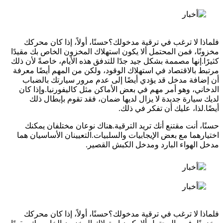
فلماذا لا ترغب في ترقية مدخولك؟حسنًا، أولاً، إذا كان محركك
مخزونًا، فمن المحتمل ألا يكون استهلاك المخزون الخاص بك مقيدًا
كثيرًا.إنها مصممة بشكل جيد جدًا للتدفق هذه الأيام، خاصةً لأن ذلك
مرتبط بالاقتصاد في استهلاك الوقود، ولكن من المهم أيضًا معرفة
أن إضافة مدخل قد يؤدي أيضًا إلى عدم مرور سيارتك بالضباب
الدخاني، وهو أمر مهم في بعض الأماكن مثل كاليفورنيا.وإذا كان
لديك سيارة جديدة لا يزال لديها ضمان، فقد تقوم بإبطال ذلك
أيضًا.لذا، عليك أن تفكر في ذلك.
حسنًا، أنت مقتنع أنك تريد الترقية.هناك نوعان مختلفان يمكنك
اختيارهما مع بعض الإيجابيات والسلبيات.التعيينان الأساسيان هما
مدخل الهواء البارد ومدخل الكبش القصير.
فلماذا لا ترغب في ترقية مدخولك؟حسنًا، أولاً، إذا كان محركك