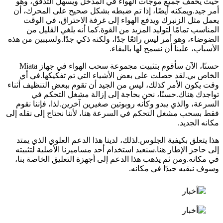
حيث يخفف جميع موجات الهواء في المدخل ويسهل التدفق، وهو
أمر جيد.ويمكنه أيضًا، إذا تم ضبطه بشكل صحيح على المحرك، أن
يعمل مثل الزنبرك ويدفع الهواء إلى غرفة الاحتراق، في الوقت
المناسب تمامًا لتوليد المزيد من القوة.كما أنه يلغي القليل من
الضوضاء، وهو أمر ليس رائعًا جدًا، ولكنه ذكي جدًا.ولسببين من هذه
الأسباب، علينا أن نسمح لها بالبقاء.
حسنًا، الآن سأقوم بتثبيت مجموعة سحب الهواء في جهاز Miata
الخاص بي.لقد حصلت على بعض الأشياء التي تم تفكيكها.في أي
وقت يكون الأمر كذلك، ليس من الجيد أن تقوم ببعض التنظيف أثناء
تواجدك هناك.حسنًا، نحن بحاجة إلى إزالة مشغل التحكم في
السرعة، والذي يبدو وكأنه روبوتين صغيرين آخرين.لذا، فإننا نقوم
فقط بسحب مشغل التحكم في السرعة هنا، لأننا نحتاج إلى نقله إلى
مكانه الجديد.
هذا يتعلق بكيفية الجلوس.لذلك، لدينا هذا الدعم العلوي الذي يمتد
إلى حاجز الإطار هنا.سنعيد استخدام أحد مساميرنا الأصلية لتثبيته
في مكانه.ومن ثم يذهب هذا الدعم إلى أجهزة التعليق الخاصة بنا،
وسوف نبقيه جيدًا في مكانه.