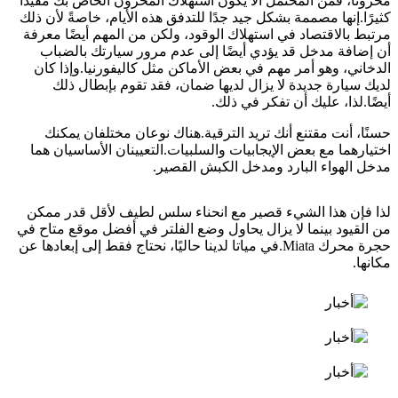
مخزونًا، فمن المحتمل ألا يكون استهلاك المخزون الخاص بك مقيدًا
كثيرًا.إنها مصممة بشكل جيد جدًا للتدفق هذه الأيام، خاصةً لأن ذلك
مرتبط بالاقتصاد في استهلاك الوقود، ولكن من المهم أيضًا معرفة
أن إضافة مدخل قد يؤدي أيضًا إلى عدم مرور سيارتك بالضباب
الدخاني، وهو أمر مهم في بعض الأماكن مثل كاليفورنيا.وإذا كان
لديك سيارة جديدة لا يزال لديها ضمان، فقد تقوم بإبطال ذلك
أيضًا.لذا، عليك أن تفكر في ذلك.
حسنًا، أنت مقتنع أنك تريد الترقية.هناك نوعان مختلفان يمكنك
اختيارهما مع بعض الإيجابيات والسلبيات.التعيينان الأساسيان هما
مدخل الهواء البارد ومدخل الكبش القصير.
لذا فإن هذا الشيء قصير مع انحناء سلس لطيف لأقل قدر ممكن
من القيود بينما لا يزال يحاول وضع الفلتر في أفضل موقع متاح في
حجرة محرك Miata.في مياتا لدينا حاليًا، نحتاج فقط إلى إبعادها عن
مكانها.