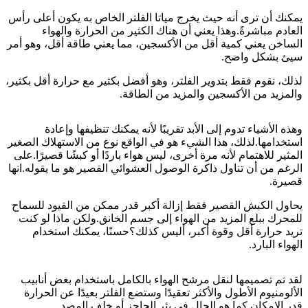
يمكنك أن ترى أنه حيث يخرج مياتا الفلتر الخاص به يكون أعلى رأس
العادم مباشرةً.وهذا يعني أن هناك الكثير من الحرارة والهواء
الساخن يعني كمية أقل من الأكسجين، مما يعني طاقة أقل، وهو أمر
سيئ بشكل واضح.
لذلك، نقوم فقط بتدوير الفلتر، وهو أفضل بكثير مع حرارة أقل بكثير،
والمزيد من الأكسجين والمزيد من الطاقة.
وهذه الأشياء تدوم إلى الأبد تقريبًا لأنه يمكنك تنظيفها وإعادة
استخدامها.لذلك، هذا الشيء هو في الواقع نوع من الاستهلاك الصغير
المثير للاهتمام لأنه مرة أخرى، ليس هواء باردًا أو كبشًا قصيرًا.على
الرغم من أن تناول ذاكرة الوصول العشوائي القصير هو ما يقوله.انها
قصيرة.
يحاول الكبش القصير فقط إزالة أكبر قدر ممكن من القيود للسماح
للمحرك ببلع المزيد من الهواء إلى جسم الخانق.ولكن ماذا لو كنت
تريد حرارة أقل وقوة أكبر، أليس كذلك؟حسنًا، يمكنك استخدام
الهواء البارد.
لقد تم تصميمها لنقل مرشح الهواء بالكامل باستخدام بعض أنابيب
الألومنيوم الأطول والأكثر تعقيدًا وستضع الفلتر بعيدًا عن الحرارة
قدر الإمكان كما هو الحال في بئر الحاجز أو خلف المصد