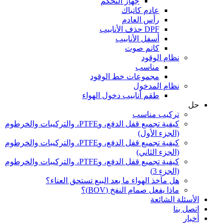
جهاز التحكم
عادم كاتباك
رأس العادم
DPF حذف الأنابيب
أسفل الأنابيب
كاتم صوت
نظام الوقود
مناسب
مجموعات خط الوقود
نظام المدخول
طقم أنابيب دخول الهواء
حل
تركيب مناسب
كيفية تجميع قفل الدفع، وPTFE، والتركيبات والخرطوم
(الجزء الأول)
كيفية تجميع قفل الدفع، وPTFE، والتركيبات والخرطوم
(الجزء الثاني)
كيفية تجميع قفل الدفع، وPTFE، والتركيبات والخرطوم
(الجزء 3)
هل مآخذ الهواء ما بعد البيع تستحق العناء؟
ماذا يفعل صمام النفخ (BOV)؟
الأسئلة الشائعة
اتصل بنا
أخبار