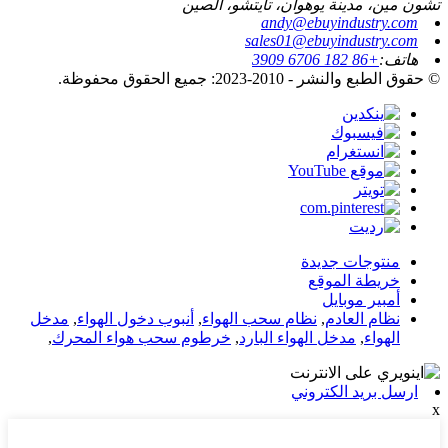
تشون مين، مدينة يوهوان، تايتشو، الصين
andy@ebuyindustry.com
sales01@ebuyindustry.com
هاتف:
+86 182 6706 3909
© حقوق الطبع والنشر - 2010-2023: جميع الحقوق محفوظة.
منتوجات جديدة
خريطة الموقع
أمبير موبايل
نظام العادم
,
نظام سحب الهواء
,
أنبوب دخول الهواء
,
مدخل
الهواء
,
مدخل الهواء البارد
,
خرطوم سحب هواء المحرك
,
ارسل بريد الكتروني
x