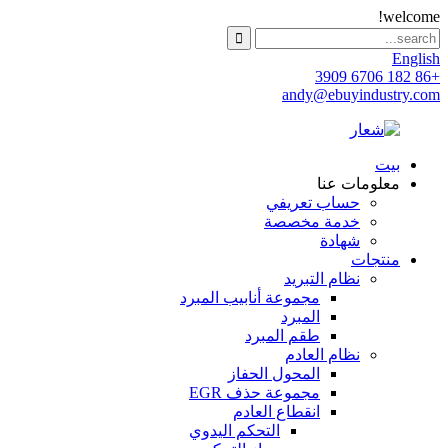
welcome!
English
+86 182 6706 3909
andy@ebuyindustry.com
بيت
معلومات عنا
حساب تعريفي
خدمة مخصصة
شهادة
منتجات
نظام التبريد
مجموعة أنابيب المبرد
المبرد
طقم المبرد
نظام العادم
المحول الحفاز
مجموعة حذف EGR
انقطاع العادم
التحكم اليدوي