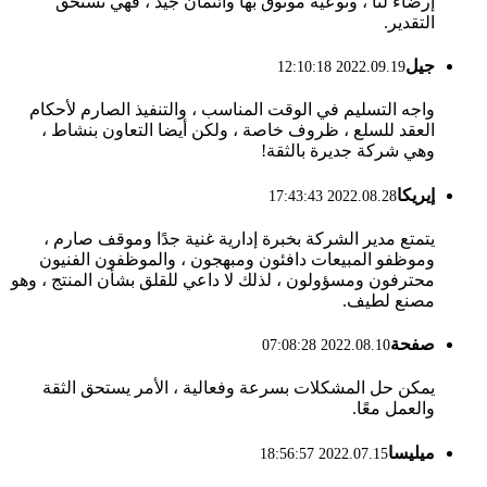
إرضاء لنا ، ونوعية موثوق بها وائتمان جيد ، فهي تستحق
التقدير.
جيل
2022.09.19 12:10:18
واجه التسليم في الوقت المناسب ، والتنفيذ الصارم لأحكام
العقد للسلع ، ظروف خاصة ، ولكن أيضا التعاون بنشاط ،
وهي شركة جديرة بالثقة!
إيريكا
2022.08.28 17:43:43
يتمتع مدير الشركة بخبرة إدارية غنية جدًا وموقف صارم ،
وموظفو المبيعات دافئون ومبهجون ، والموظفون الفنيون
محترفون ومسؤولون ، لذلك لا داعي للقلق بشأن المنتج ، وهو
مصنع لطيف.
صفحة
2022.08.10 07:08:28
يمكن حل المشكلات بسرعة وفعالية ، الأمر يستحق الثقة
والعمل معًا.
ميليسا
2022.07.15 18:56:57