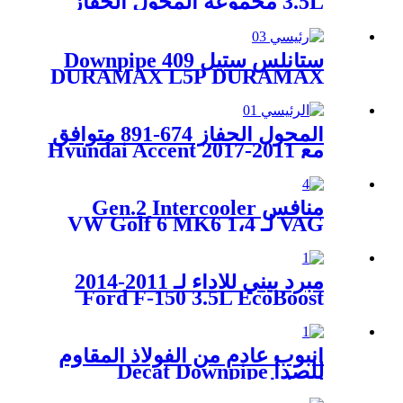
3.5L مجموعة المحول الحفاز
LH RH
ستانلس ستيل 409 Downpipe
DURAMAX L5P DURAMAX
2017-2023
المحول الحفاز 674-891 متوافق
مع 2011-2017 Hyundai Accent
Veloster ، 2012-2015 Kia Rio
Soul 1.6L 51429 285102BEF1
منافس Gen.2 Intercooler
VAG لـ VW Golf 6 MK6 1،4
TSI 1،6 / 2،0 TDI 2008-2014
مبرد بيني للأداء لـ 2011-2014
Ford F-150 3.5L EcoBoost
أنبوب عادم من الفولاذ المقاوم
للصدأ Decat Downpipe
لسيارات BMW MINI Copper