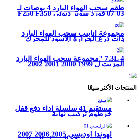
طقم سحب الهواء البارد 4 بوصات لـ
03-07 فورد سوبر ديوتي F250 F350
F450 F550 نزهة 6.0 لتر ديزل
مجموعة أنابيب سحب الهواء البارد
ذات درع الحرارة الأسود للمحرك
لشيفي كامارو 6.2 لتر V8 10-15
7.3L 4 "مجموعة سحب الهواء البارد
المزيت ل 1999 2000 2001 2002
2003 Ford F-250 F-350 Super
Duty Powerstroke Diesel
المنتجات الأكثر مبيعًا
مستقيم 41 سلسلة أداء دفع قفل
خرطوم تركيب نهاية
لهوندا أوديسي 2005 2006 2007