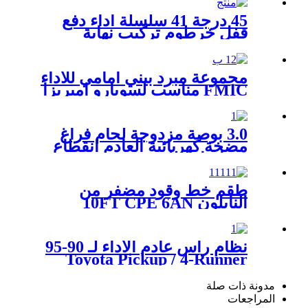
S F56 2014
45 درجة 41 سلسلة أداء دفع
قفل خرطوم تركيب نهاية
مجموعة مبرد بيني أمامي للأداء
FMIC مناسب لسوبارو امبريزا
WRX Gc8 1996-2000
3.0 بوصة مزدوجة لحام فراغ
مضخة كهربائية العادم انقطاع
صمام انقطاع
طقم خط وقود مضفر من
النايلون 10FT CPE 6AN
نظام رأس عادم الأداء لـ 90-95
Toyota Pickup / 4-Runner
2.4L 22RE 4WD
مدونة ذات صلة
المراجعات