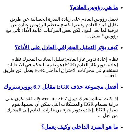
ما هي رؤوس العادم؟
تعمل رؤوس العادم على زيادة القدرة الحصانية عن طريق
تقليل قيود العادم ودعم الكسح.معظم الرؤوس عبارة عن
ترقية لما بعد البيع ، لكن بعض المركبات عالية الأداء تأتي مع
رؤوس.* تقليل ...
كيف يؤثر التمثيل الجغرافي العادل على الأداء؟
نظام إعادة تدوير غاز العادم: تقليل انبعاثات المحرك نظام
إعادة تدوير غاز العادم (EGR) هو تقنية للتحكم في الانبعاثات
تستخدم في محركات الاحتراق الداخلي.EGR يعمل عن طريق
recir ...
أفضل مجموعة حذف EGR مقابل 6.7 بوويرستروك
إذا كنت تمتلك محرك ديزل 6.7 Powerstroke ، فقد تكون على
دراية بصمام EGR والمشكلات التي يمكن أن يسببها.يقوم
صمام EGR بإعادة تدوير جزء من غازات العادم إلى المحرك
من أجل ...
ما هو المبرد الداخلي وكيف يعمل؟