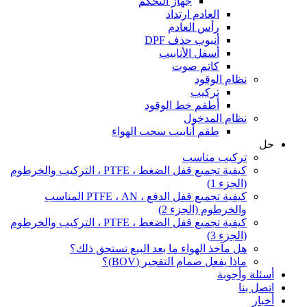
جهاز التحكم
العادم ارتداد
رأس العادم
أنبوب حذف DPF
أسفل الأنابيب
كاتم صوت
نظام الوقود
تركيب
أطقم خط الوقود
نظام المدخول
طقم أنابيب سحب الهواء
حل
تركيب مناسب
كيفية تجميع قفل الضغط ، PTFE ، التركيب والخرطوم
(الجزء 1)
كيفية تجميع قفل الدفع ، PTFE ، AN المناسب
والخرطوم (الجزء 2)
كيفية تجميع قفل الضغط ، PTFE ، التركيب والخرطوم
(الجزء 3)
هل مآخذ الهواء ما بعد البيع تستحق ذلك؟
ماذا يفعل صمام التفجير (BOV)؟
أسئلة وأجوبة
اتصل بنا
أخبار