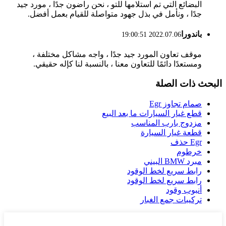
البضائع التي تم استلامها للتو ، نحن راضون جدًا ، مورد جيد
جدًا ، ونأمل في بذل جهود متواصلة للقيام بعمل أفضل.
باندورا
2022.07.06 19:00:51
موقف تعاون المورد جيد جدًا ، واجه مشاكل مختلفة ،
ومستعدًا دائمًا للتعاون معنا ، بالنسبة لنا كإله حقيقي.
البحث ذات الصلة
صمام تجاوز Egr
قطع غيار السيارات ما بعد البيع
مزدوج بارب المناسب
قطعة غيار السيارة
Egr حذف
خرطوم
مبرد BMW البيني
رابط سريع لخط الوقود
رابط سريع لخط الوقود
أنبوب وقود
تركيبات جمع الغبار