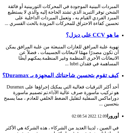
المبردات البينية الموجودة في المحركات التوربينية أو فائقة
الشحن توفر التبريد الذي تشتد الحاجة إليه والذي لا يستطيع
المبرد الفردي القيام به ، وتعمل المبردات الداخلية على
تحسين كفاءة الاحتراق للمحركات المزودة بالحث القسري ...
ما هو CCV على ديزل؟
تهوية علبة المرافق للغازات المنبعثة من علبة المرافق يمكن
أن تكون مصدرًا مهمًا لانبعاثات الجسيمات ، فضلاً عن
الانبعاثات الأخرى المنظمة وغير المنظمة.يمكنهم أيضًا
المساهمة في فقدان lubri ...
كيف تقوم بتحسين شاحناتك المجهزة بـ Duramax؟
أحد أكثر الترقيات فعالية التي يمكنك إجراؤها على Duramax
هو تركيب ماسورة صرف عالية الأداء.تم تصميم ماسورة
دوراماكس السفلية لتقليل الضغط الخلفي للعادم ، مما يسمح
بتحسين ...
أورورا
2022.12.09 02:08:54
في الصين ، لدينا العديد من الشركاء ، هذه الشركة هي الأكثر