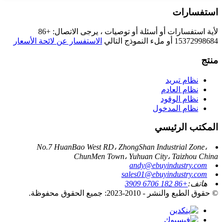
استفسارات
لأية استفسارات أو أسئلة أو توصيات ، يرجى الاتصال: +86
15372998684 أو ملء النموذج التالي
الاستفسار عن لائحة الأسعار
منتج
نظام تبريد
نظام العادم
نظام الوقود
نظام المدخول
المكتب الرئيسي
No.7 HuanBao West RD، ZhongShan Industrial Zone،
ChunMen Town، Yuhuan City، Taizhou China
andy@ebuyindustry.com
sales01@ebuyindustry.com
هاتف:
+86 182 6706 3909
© حقوق الطبع والنشر - 2010-2023: جميع الحقوق محفوظة.