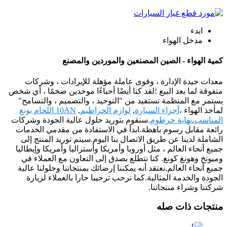
ابدء
مدخل الهواء
كمية الهواء - الصين المصنعين والموردين والمصنع
معدات جيدة الإدارة ، وقوى عاملة مؤهلة للإيرادات ، وشركات
متفوقة لما بعد البيع ؛لقد كنا أيضًا أحباءًا موحدين ضخمًا ، أي شخص
يستمر مع المنظمة تستفيد من "التوحيد ، والتصميم ، والتسامح"
لمأخذ الهواء ،
أجزاء السيارة
,
لوازم الخراطيم
,
10AN اللحام بونغ
المناسب
,
نهاية خرطوم
.سنقوم بتوريد حلول عالية الجودة وشركات
رائعة مقابل رسوم باهظة.ابدأ في الاستفادة من مقدمي الخدمات
الشاملة لدينا عن طريق الاتصال بنا اليوم.سيتم توريد المنتج إلى
جميع أنحاء العالم ، مثل أوروبا وأمريكا وأستراليا وأمريكا وإيطاليا
وميونخ وهونغ كونغ. كنا نتطلع بصدق إلى التعاون مع العملاء في
جميع أنحاء العالم.نعتقد أنه يمكننا إرضائك بمنتجاتنا وحلولنا عالية
الجودة والخدمة المثالية.كما نرحب ترحيبا حارا بالعملاء لزيارة
شركتنا وشراء منتجاتنا.
منتجات ذات صله