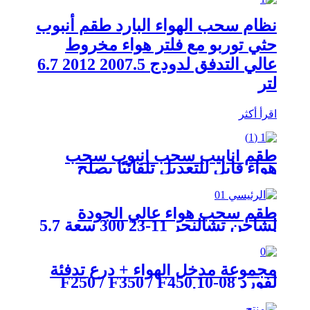
نظام سحب الهواء البارد طقم أنبوب
حثي توربو مع فلتر هواء مخروط
عالي التدفق لدودج 2007.5 2012 6.7
لتر
اقرأ أكثر
طقم أنابيب سحب أنبوب سحب
هواء قابل للتعديل تلقائيًا يصلح
لشيفي 2006-2010 GM 6.6L
طقم سحب هواء عالي الجودة
لشاحن تشالنجر 11-23 300 سعة 5.7
لتر
مجموعة مدخل الهواء + درع تدفئة
لفورد 08-10 F250 / F350 / F450
6.4L V8 ديزل