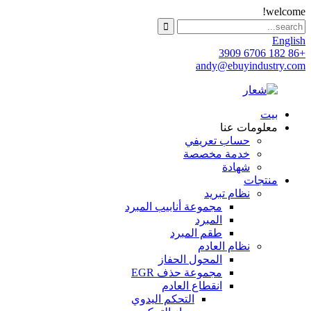
welcome!
English
+86 182 6706 3909
andy@ebuyindustry.com
بيت
معلومات عنا
حساب تعريفي
خدمة مخصصة
شهادة
منتجات
نظام تبريد
مجموعة أنابيب المبرد
المبرد
طقم المبرد
نظام العادم
المحول الحفاز
مجموعة حذف EGR
انقطاع العادم
التحكم اليدوي