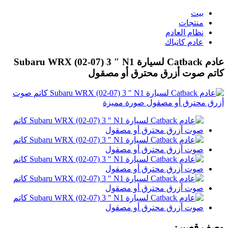
بيت
منتجات
نظام العادم
عادم كاتباك
عادم Catback لسيارة Subaru WRX (02-07) 3 ″ N1
كاتم صوت أزرق محترق أو مصقول
وصف قصير: