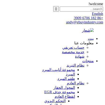
welcome!
English
+86 182 6706 3909
andy@ebuyindustry.com
بيت
معلومات عنا
حساب تعريفي
خدمة مخصصة
شهادة
منتجات
نظام التبريد
مجموعة أنابيب المبرد
المبرد
طقم المبرد
نظام العادم
المحول الحفاز
مجموعة حذف EGR
انقطاع العادم
التحكم اليدوي