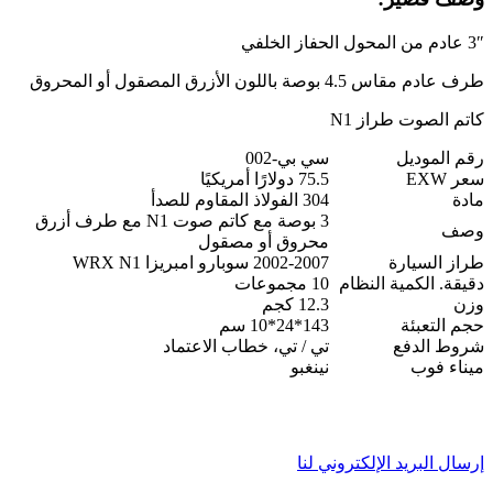
3″ عادم من المحول الحفاز الخلفي
طرف عادم مقاس 4.5 بوصة باللون الأزرق المصقول أو المحروق
كاتم الصوت طراز N1
رقم الموديل
سي بي-002
سعر EXW
75.5 دولارًا أمريكيًا
مادة
304 الفولاذ المقاوم للصدأ
3 بوصة مع كاتم صوت N1 مع طرف أزرق
وصف
محروق أو مصقول
طراز السيارة
2002-2007 سوبارو امبريزا WRX N1
دقيقة. الكمية النظام
10 مجموعات
وزن
12.3 كجم
حجم التعبئة
143*24*10 سم
شروط الدفع
تي / تي، خطاب الاعتماد
ميناء فوب
نينغبو
إرسال البريد الإلكتروني لنا