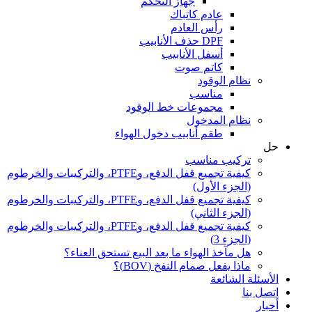
جهاز التحكم
عادم كاتباك
رأس العادم
DPF حذف الأنابيب
أسفل الأنابيب
كاتم صوت
نظام الوقود
مناسب
مجموعات خط الوقود
نظام المدخول
طقم أنابيب دخول الهواء
حل
تركيب مناسب
كيفية تجميع قفل الدفع، وPTFE، والتركيبات والخرطوم
(الجزء الأول)
كيفية تجميع قفل الدفع، وPTFE، والتركيبات والخرطوم
(الجزء الثاني)
كيفية تجميع قفل الدفع، وPTFE، والتركيبات والخرطوم
(الجزء 3)
هل مآخذ الهواء ما بعد البيع تستحق العناء؟
ماذا يفعل صمام النفخ (BOV)؟
الأسئلة الشائعة
اتصل بنا
أخبار