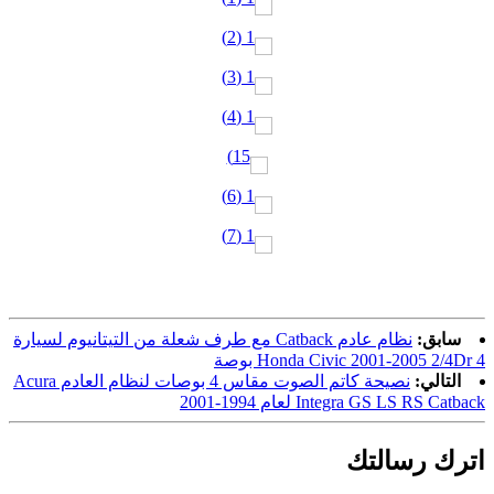
سابق:
نظام عادم Catback مع طرف شعلة من التيتانيوم لسيارة
Honda Civic 2001-2005 2/4Dr 4 بوصة
التالي:
نصيحة كاتم الصوت مقاس 4 بوصات لنظام العادم Acura
Integra GS LS RS Catback لعام 1994-2001
اترك رسالتك