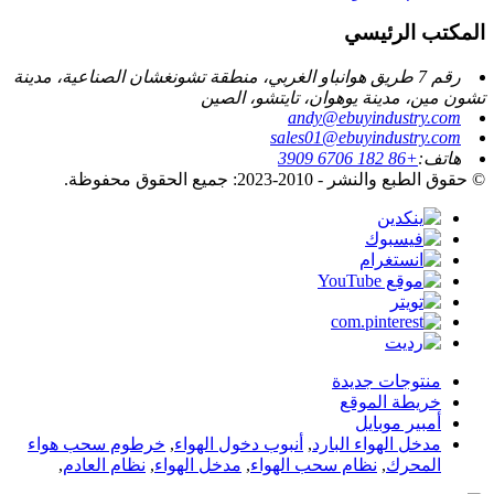
المكتب الرئيسي
رقم 7 طريق هوانباو الغربي، منطقة تشونغشان الصناعية، مدينة
تشون مين، مدينة يوهوان، تايتشو، الصين
andy@ebuyindustry.com
sales01@ebuyindustry.com
هاتف:
+86 182 6706 3909
© حقوق الطبع والنشر - 2010-2023: جميع الحقوق محفوظة.
منتوجات جديدة
خريطة الموقع
أمبير موبايل
مدخل الهواء البارد
,
أنبوب دخول الهواء
,
خرطوم سحب هواء
المحرك
,
نظام سحب الهواء
,
مدخل الهواء
,
نظام العادم
,