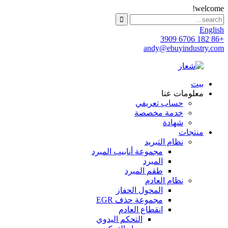
welcome!
English
+86 182 6706 3909
andy@ebuyindustry.com
بيت
معلومات عنا
حساب تعريفي
خدمة مخصصة
شهادة
منتجات
نظام التبريد
مجموعة أنابيب المبرد
المبرد
طقم المبرد
نظام العادم
المحول الحفاز
مجموعة حذف EGR
انقطاع العادم
التحكم اليدوي