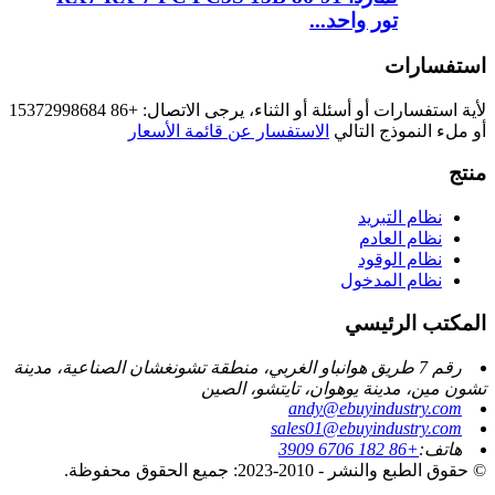
تور واحد...
استفسارات
لأية استفسارات أو أسئلة أو الثناء، يرجى الاتصال: +86 15372998684
أو ملء النموذج التالي
الاستفسار عن قائمة الأسعار
منتج
نظام التبريد
نظام العادم
نظام الوقود
نظام المدخول
المكتب الرئيسي
رقم 7 طريق هوانباو الغربي، منطقة تشونغشان الصناعية، مدينة
تشون مين، مدينة يوهوان، تايتشو، الصين
andy@ebuyindustry.com
sales01@ebuyindustry.com
هاتف:
+86 182 6706 3909
© حقوق الطبع والنشر - 2010-2023: جميع الحقوق محفوظة.