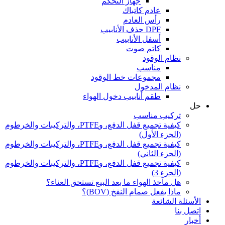
جهاز التحكم
عادم كاتباك
رأس العادم
DPF حذف الأنابيب
أسفل الأنابيب
كاتم صوت
نظام الوقود
مناسب
مجموعات خط الوقود
نظام المدخول
طقم أنابيب دخول الهواء
حل
تركيب مناسب
كيفية تجميع قفل الدفع، وPTFE، والتركيبات والخرطوم
(الجزء الأول)
كيفية تجميع قفل الدفع، وPTFE، والتركيبات والخرطوم
(الجزء الثاني)
كيفية تجميع قفل الدفع، وPTFE، والتركيبات والخرطوم
(الجزء 3)
هل مآخذ الهواء ما بعد البيع تستحق العناء؟
ماذا يفعل صمام النفخ (BOV)؟
الأسئلة الشائعة
اتصل بنا
أخبار